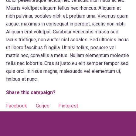
dolor pellentesque lectus, nec vehicula nibh risus ac leo.
Mauris volutpat aliquam tellus nec rhoncus. Aliquam et
nibh pulvinar, sodales nibh et, pretium urna. Vivamus quam
augue, maximus in consequat imperdiet, iaculis non nibh.
Aliquam erat volutpat. Curabitur venenatis massa sed
lacus tristique, non auctor nisl sodales. Sed ultricies lacus
ut libero faucibus fringilla. Ut nisi tellus, posuere vel
mattis nec, convallis a metus. Nullam elementum molestie
felis nec lobortis. Cras at justo eu elit semper tempor sed
quis orci. In risus magna, malesuada vel elementum ut,
finibus et nunc.
Share this campaign?
Facebook
Gorjeo
Pinterest